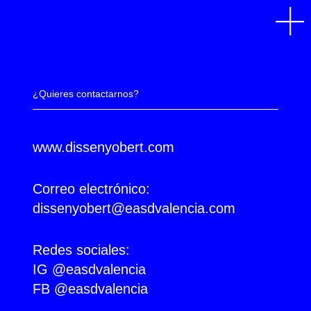
Ir
al
contenido
¿Quieres contactarnos?
www.dissenyobert.com
Correo electrónico:
dissenyobert@easdvalencia.com
Redes sociales:
IG
@easdvalencia
FB
@easdvalencia