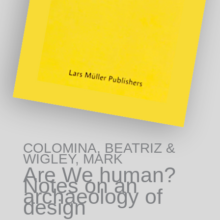
COLOMINA, BEATRIZ &
WIGLEY, MARK
Are We human?
Notes on an
archaeology of
design