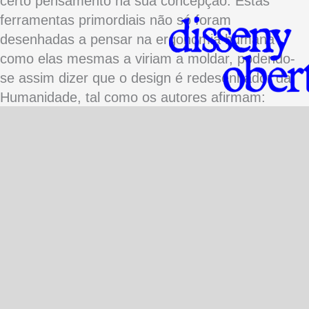
certo pensamento na sua concepção. Estas
ferramentas primordiais não só foram
desenhadas a pensar na ergonomia humana
como elas mesmas a viriam a moldar, podendo-
se assim dizer que o design é redesenhador da
Humanidade, tal como os autores afirmam:
“Design always presents itself as serving the
human but its real ambition is to redesign the
human” (p. 09).
O ornamento, apesar do seu carácter estético,
não deixa de ser um marco na realização do
homo sapiens sapiens
por salientar o
desenvolvimento de reconhecimento visual e
cognitivo das espécies, bem como a troca de
bens entre diversos grupos e regiões.