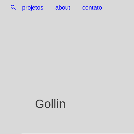
Search
projetos
about
contato
Skip
to
content
Gollin