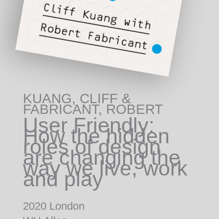
KUANG, CLIFF &
FABRICANT, ROBERT
User Friendly:
How the hidden
roles of design
are changing the
way we live, work
and play
2020 London